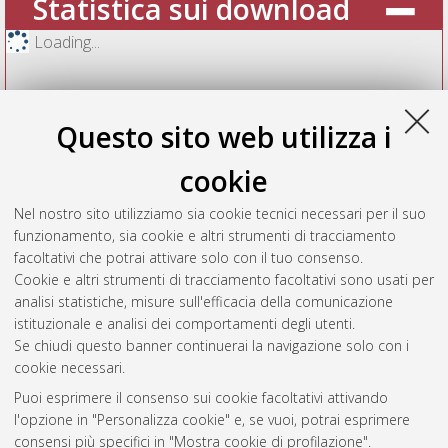
Statistica sui download
Loading...
Questo sito web utilizza i
cookie
Nel nostro sito utilizziamo sia cookie tecnici necessari per il suo
funzionamento, sia cookie e altri strumenti di tracciamento
facoltativi che potrai attivare solo con il tuo consenso.
Cookie e altri strumenti di tracciamento facoltativi sono usati per
Vedi altre statistiche
analisi statistiche, misure sull'efficacia della comunicazione
istituzionale e analisi dei comportamenti degli utenti.
Gestione del documento:
Se chiudi questo banner continuerai la navigazione solo con i
cookie necessari.
Puoi esprimere il consenso sui cookie facoltativi attivando
AMS Acta
l'opzione in "Personalizza cookie" e, se vuoi, potrai esprimere
ISSN: 2038-7954
Atom
consensi più specifici in "Mostra cookie di profilazione".