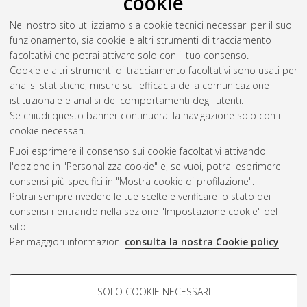
cookie
Nel nostro sito utilizziamo sia cookie tecnici necessari per il suo
funzionamento, sia cookie e altri strumenti di tracciamento
facoltativi che potrai attivare solo con il tuo consenso.
Cookie e altri strumenti di tracciamento facoltativi sono usati per
Vedi altre statistiche
analisi statistiche, misure sull'efficacia della comunicazione
istituzionale e analisi dei comportamenti degli utenti.
Gestione del documento:
Se chiudi questo banner continuerai la navigazione solo con i
cookie necessari.
Puoi esprimere il consenso sui cookie facoltativi attivando
AMS Acta
l'opzione in "Personalizza cookie" e, se vuoi, potrai esprimere
ISSN: 2038-7954
Atom
consensi più specifici in "Mostra cookie di profilazione".
re3data.org -
Potrai sempre rivedere le tue scelte e verificare lo stato dei
doi.org/10.17616/R3P19R
consensi rientrando nella sezione "Impostazione cookie" del
Rss
Servizio implementato e
1.0
sito.
gestito da
AlmaDL
Per maggiori informazioni
consulta la nostra Cookie policy
.
Impostazioni Cookie
Rss
Informativa sulla privacy
2.0
COOKIE DI PROFILAZIONE -
Condizioni d'uso del sito
SOLO COOKIE NECESSARI
FACOLTATIVI
Mission e policies del