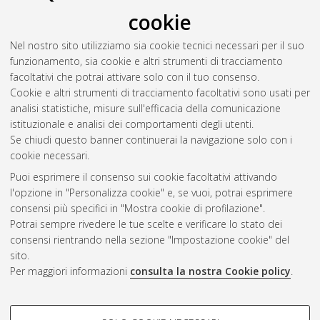
cookie
Nel nostro sito utilizziamo sia cookie tecnici necessari per il suo
funzionamento, sia cookie e altri strumenti di tracciamento
facoltativi che potrai attivare solo con il tuo consenso.
Cookie e altri strumenti di tracciamento facoltativi sono usati per
Vedi altre statistiche
analisi statistiche, misure sull'efficacia della comunicazione
istituzionale e analisi dei comportamenti degli utenti.
Gestione del documento:
Se chiudi questo banner continuerai la navigazione solo con i
cookie necessari.
Puoi esprimere il consenso sui cookie facoltativi attivando
AMS Acta
l'opzione in "Personalizza cookie" e, se vuoi, potrai esprimere
ISSN: 2038-7954
Atom
consensi più specifici in "Mostra cookie di profilazione".
re3data.org -
Potrai sempre rivedere le tue scelte e verificare lo stato dei
doi.org/10.17616/R3P19R
consensi rientrando nella sezione "Impostazione cookie" del
Rss
Servizio implementato e
1.0
sito.
gestito da
AlmaDL
Per maggiori informazioni
consulta la nostra Cookie policy
.
Impostazioni Cookie
Rss
Informativa sulla privacy
2.0
COOKIE DI PROFILAZIONE -
Condizioni d'uso del sito