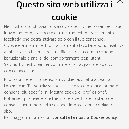
Questo sito web utilizza i
cookie
Nel nostro sito utilizziamo sia cookie tecnici necessari per il suo
funzionamento, sia cookie e altri strumenti di tracciamento
facoltativi che potrai attivare solo con il tuo consenso.
Cookie e altri strumenti di tracciamento facoltativi sono usati per
Vedi altre statistiche
analisi statistiche, misure sull'efficacia della comunicazione
istituzionale e analisi dei comportamenti degli utenti.
Gestione del documento:
Se chiudi questo banner continuerai la navigazione solo con i
cookie necessari.
Puoi esprimere il consenso sui cookie facoltativi attivando
AMS Acta
l'opzione in "Personalizza cookie" e, se vuoi, potrai esprimere
ISSN: 2038-7954
Atom
consensi più specifici in "Mostra cookie di profilazione".
re3data.org -
Potrai sempre rivedere le tue scelte e verificare lo stato dei
doi.org/10.17616/R3P19R
consensi rientrando nella sezione "Impostazione cookie" del
Rss
Servizio implementato e
1.0
sito.
gestito da
AlmaDL
Per maggiori informazioni
consulta la nostra Cookie policy
.
Impostazioni Cookie
Rss
Informativa sulla privacy