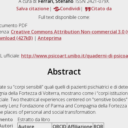
A cura di:
Ferrari, Stefano
. ISSN 2421-079X.
Salva citazione
Condividi
Citato da
Full text disponibile come:
cumento PDF
enza:
Creative Commons Attribution Non-commercial 3.0 (
wnload (427kB)
|
Anteprima
 ufficiale:
http://www.psicoart.unibo.it/quaderni-di-psicoa
Abstract
e su “corpi sensibili” quali quelli di pazienti psichiatrici e di de
 della Fortezza di Volterra, mostrano come i “corpi istituziona
ale. Two theatrical experiences centered on "sensitive bodies" 
tively Lenz Fondazione of Parma and Compagnia della Fortezza 
me places of personal and social transformation.
umento
Estratto da libro
Autori
Autore
ORCID
Affiliazione
ROR