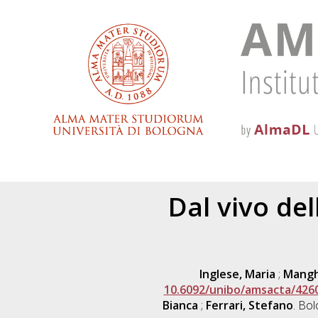
Dal vivo del
Inglese, Maria
;
Manghi
10.6092/unibo/amsacta/426
Bianca
;
Ferrari, Stefano
. Bol