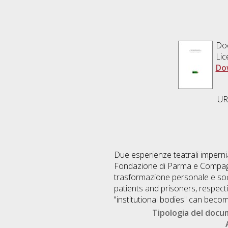
Do
Lic
Do
URL
Due esperienze teatrali imperniat
Fondazione di Parma e Compagnia
trasformazione personale e soci
patients and prisoners, respec
"institutional bodies" can beco
Tipologia del doc