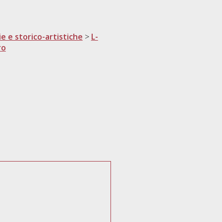
ie e storico-artistiche
>
L-
ro