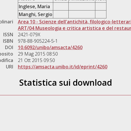
Inglese, Maria
Manghi, Sergio
plinari
Area 10 - Scienze dell'antichità, filologico-letterar
ART/04 Museologia e critica artistica e del restau
ISSN
2421-079X
ISBN
978-88-905224-5-1
DOI
10.6092/unibo/amsacta/4260
posito
29 Mag 2015 08:50
difica
21 Ott 2015 09:50
URI
https://amsacta.unibo.it/id/eprint/4260
Statistica sui download