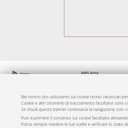
AMS Acta
Atom
ISSN: 2038-7954
Rss 1.0
re3data.org -
doi.org/10
Rss 2.0
Servizio implementato e 
Nel nostro sito utilizziamo sia cookie tecnici necessari per
Impostazioni Cookie
Cookie e altri strumenti di tracciamento facoltativi sono us
Informativa sulla privacy
Se chiudi questo banner continuerai la navigazione solo c
Condizioni d'uso del sito
Puoi esprimere il consenso sui cookie facoltativi attivando
Mission e policies del rep
Potrai sempre rivedere le tue scelte e verificare lo stato 