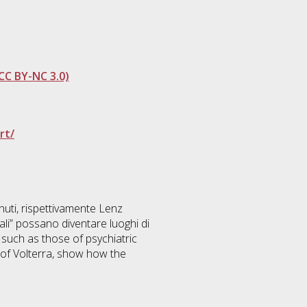
CC BY-NC 3.0)
rt/
tenuti, rispettivamente Lenz
li” possano diventare luoghi di
such as those of psychiatric
of Volterra, show how the