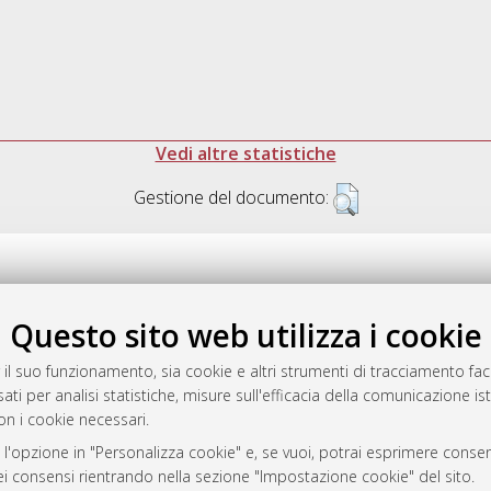
Vedi altre statistiche
Gestione del documento:
Questo sito web utilizza i cookie
.17616/R3P19R
gestito da
AlmaDL
 il suo funzionamento, sia cookie e altri strumenti di tracciamento faco
ati per analisi statistiche, misure sull'efficacia della comunicazione is
on i cookie necessari.
 l'opzione in "Personalizza cookie" e, se vuoi, potrai esprimere consens
ository
dei consensi rientrando nella sezione "Impostazione cookie" del sito.