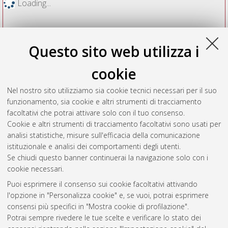
Loading...
Questo sito web utilizza i
cookie
Nel nostro sito utilizziamo sia cookie tecnici necessari per il suo
funzionamento, sia cookie e altri strumenti di tracciamento
facoltativi che potrai attivare solo con il tuo consenso.
Cookie e altri strumenti di tracciamento facoltativi sono usati per
Vedi altre statistiche
analisi statistiche, misure sull'efficacia della comunicazione
istituzionale e analisi dei comportamenti degli utenti.
Gestione del documento:
Se chiudi questo banner continuerai la navigazione solo con i
cookie necessari.
Puoi esprimere il consenso sui cookie facoltativi attivando
AMS Acta
l'opzione in "Personalizza cookie" e, se vuoi, potrai esprimere
ISSN: 2038-7954
Atom
consensi più specifici in "Mostra cookie di profilazione".
re3data.org -
Potrai sempre rivedere le tue scelte e verificare lo stato dei
doi.org/10.17616/R3P19R