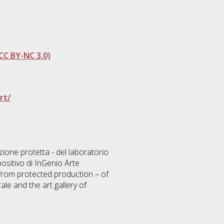
CC BY-NC 3.0)
rt/
zione protetta - del laboratorio
spositivo di InGenio Arte
 from protected production – of
rale and the art gallery of