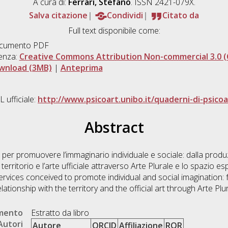
A cura di:
Ferrari, Stefano
. ISSN 2421-079X.
Salva citazione
Condividi
Citato da
Full text disponibile come:
cumento PDF
enza:
Creative Commons Attribution Non-commercial 3.0 (
wnload (3MB)
|
Anteprima
 ufficiale:
http://www.psicoart.unibo.it/quaderni-di-psicoa
Abstract
ti per promuovere l’immaginario individuale e sociale: dalla produ
l territorio e l’arte ufficiale attraverso Arte Plurale e lo spazio e
rvices conceived to promote individual and social imagination:
elationship with the territory and the official art through Arte Plu
umento
Estratto da libro
Autori
Autore
ORCID
Affiliazione
ROR