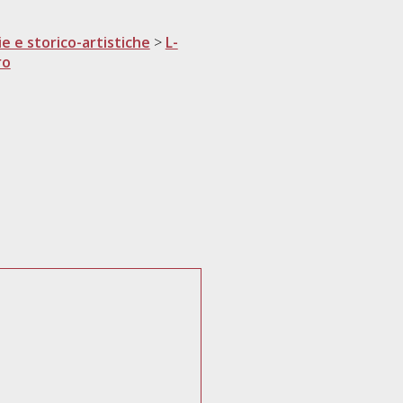
ie e storico-artistiche
>
L-
ro