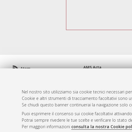
AMS Acta
Atom
ISSN: 2038-7954
Rss 1.0
re3data.org -
doi.org/10
Rss 2.0
Servizio implementato e 
Nel nostro sito utilizziamo sia cookie tecnici necessari per
Impostazioni Cookie
Cookie e altri strumenti di tracciamento facoltativi sono us
Informativa sulla privacy
Se chiudi questo banner continuerai la navigazione solo c
Condizioni d'uso del sito
Puoi esprimere il consenso sui cookie facoltativi attivando
Mission e policies del rep
Potrai sempre rivedere le tue scelte e verificare lo stato 
Per maggiori informazioni
consulta la nostra Cookie pol