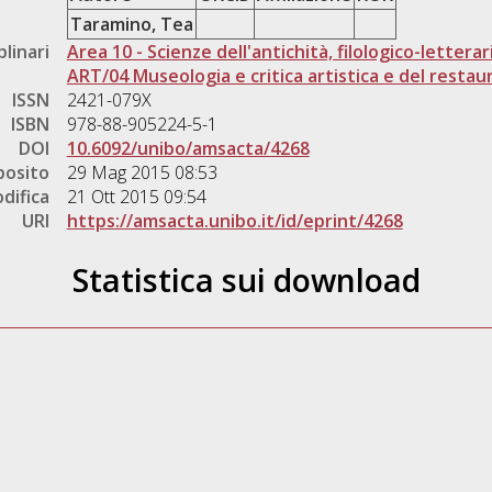
Taramino, Tea
plinari
Area 10 - Scienze dell'antichità, filologico-letterar
ART/04 Museologia e critica artistica e del restau
ISSN
2421-079X
ISBN
978-88-905224-5-1
DOI
10.6092/unibo/amsacta/4268
posito
29 Mag 2015 08:53
difica
21 Ott 2015 09:54
URI
https://amsacta.unibo.it/id/eprint/4268
Statistica sui download