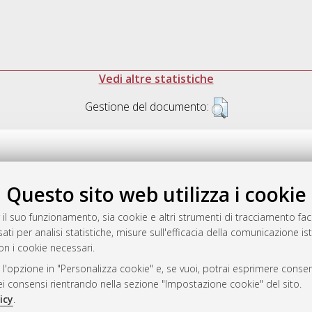
Vedi altre statistiche
Gestione del documento:
Questo sito web utilizza i cookie
.17616/R3P19R
gestito da
AlmaDL
 il suo funzionamento, sia cookie e altri strumenti di tracciamento faco
ati per analisi statistiche, misure sull'efficacia della comunicazione is
on i cookie necessari.
 l'opzione in "Personalizza cookie" e, se vuoi, potrai esprimere consens
ository
dei consensi rientrando nella sezione "Impostazione cookie" del sito.
icy
.