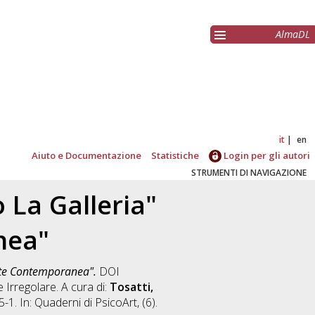
AlmaDL
it
en
Aiuto e Documentazione
Statistiche
Login per gli autori
STRUMENTI DI NAVIGAZIONE
o La Galleria"
nea"
Arte Contemporanea".
DOI
te Irregolare. A cura di:
Tosatti,
1. In: Quaderni di PsicoArt, (6).