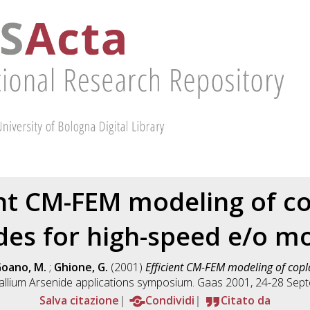
ent CM-FEM modeling of c
es for high-speed e/o m
oano, M.
;
Ghione, G.
(2001)
Efficient CM-FEM modeling of cop
allium Arsenide applications symposium. Gaas 2001, 24-28 Se
Salva citazione
Condividi
Citato da