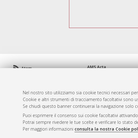
AMS Acta
Atom
ISSN: 2038-7954
Rss 1.0
re3data.org -
doi.org/10
Rss 2.0
Servizio implementato e 
Nel nostro sito utilizziamo sia cookie tecnici necessari per
Impostazioni Cookie
Cookie e altri strumenti di tracciamento facoltativi sono us
Informativa sulla privacy
Se chiudi questo banner continuerai la navigazione solo c
Condizioni d'uso del sito
Puoi esprimere il consenso sui cookie facoltativi attivando
Mission e policies del rep
Potrai sempre rivedere le tue scelte e verificare lo stato 
Per maggiori informazioni
consulta la nostra Cookie pol