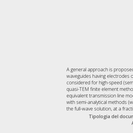
A general approach is proposed 
waveguides having electrodes of
considered for high-speed (sem
quasi-TEM finite element meth
equivalent transmission line mo
with semi-analytical methods (w
the full-wave solution, at a frac
Tipologia del doc