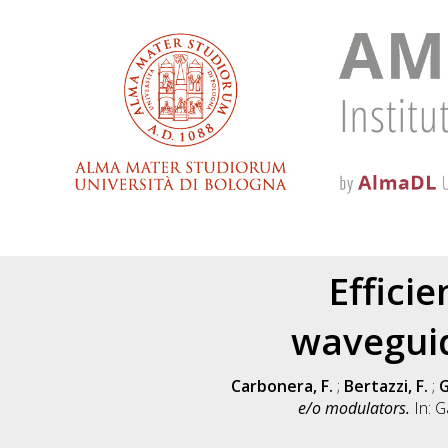
Effici
waveguid
Carbonera, F.
;
Bertazzi, F.
;
G
e/o modulators.
In: G