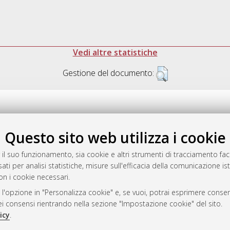
Vedi altre statistiche
Gestione del documento:
Questo sito web utilizza i cookie
.17616/R3P19R
gestito da
AlmaDL
 il suo funzionamento, sia cookie e altri strumenti di tracciamento faco
ati per analisi statistiche, misure sull'efficacia della comunicazione is
on i cookie necessari.
 l'opzione in "Personalizza cookie" e, se vuoi, potrai esprimere consens
ository
dei consensi rientrando nella sezione "Impostazione cookie" del sito.
icy
.