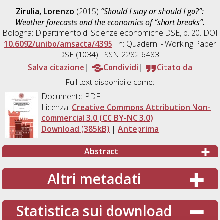
Zirulia, Lorenzo
(2015)
“Should I stay or should I go?”:
Weather forecasts and the economics of “short breaks”.
Bologna: Dipartimento di Scienze economiche DSE, p. 20. DOI
10.6092/unibo/amsacta/4395
. In: Quaderni - Working Paper
DSE (1034). ISSN 2282-6483.
Salva citazione
Condividi
Citato da
Full text disponibile come:
Documento PDF
Licenza:
Creative Commons Attribution Non-
commercial 3.0 (CC BY-NC 3.0)
Download (385kB)
|
Anteprima
Abstract
Altri metadati
Statistica sui download