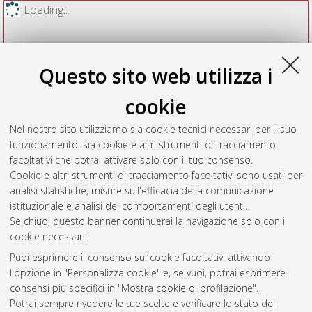
Loading...
Questo sito web utilizza i
cookie
Nel nostro sito utilizziamo sia cookie tecnici necessari per il suo
funzionamento, sia cookie e altri strumenti di tracciamento
facoltativi che potrai attivare solo con il tuo consenso.
Cookie e altri strumenti di tracciamento facoltativi sono usati per
Vedi altre statistiche
analisi statistiche, misure sull'efficacia della comunicazione
istituzionale e analisi dei comportamenti degli utenti.
Gestione del documento:
Se chiudi questo banner continuerai la navigazione solo con i
cookie necessari.
Puoi esprimere il consenso sui cookie facoltativi attivando
AMS Acta
l'opzione in "Personalizza cookie" e, se vuoi, potrai esprimere
ISSN: 2038-7954
Atom
consensi più specifici in "Mostra cookie di profilazione".
re3data.org -
Potrai sempre rivedere le tue scelte e verificare lo stato dei
doi.org/10.17616/R3P19R