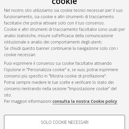
cookie
Nel nostro sito utilizziamo sia cookie tecnici necessari per il suo
funzionamento, sia cookie e altri strumenti di tracciamento
facoltativi che potrai attivare solo con il tuo consenso.
Cookie e altri strumenti di tracciamento facoltativi sono usati per
Vedi altre statistiche
analisi statistiche, misure sull'efficacia della comunicazione
istituzionale e analisi dei comportamenti degli utenti.
Gestione del documento:
Se chiudi questo banner continuerai la navigazione solo con i
cookie necessari.
Puoi esprimere il consenso sui cookie facoltativi attivando
AMS Acta
l'opzione in "Personalizza cookie" e, se vuoi, potrai esprimere
ISSN: 2038-7954
Atom
consensi più specifici in "Mostra cookie di profilazione".
re3data.org -
Potrai sempre rivedere le tue scelte e verificare lo stato dei
doi.org/10.17616/R3P19R
consensi rientrando nella sezione "Impostazione cookie" del
Rss
Servizio implementato e
1.0
sito.
gestito da
AlmaDL
Per maggiori informazioni
consulta la nostra Cookie policy
.
Impostazioni Cookie
Rss
Informativa sulla privacy
2.0
COOKIE DI PROFILAZIONE -
Condizioni d'uso del sito
SOLO COOKIE NECESSARI
FACOLTATIVI
Mission e policies del