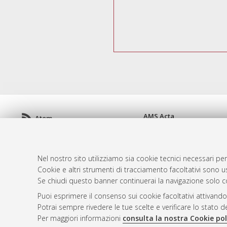
AMS Acta
Atom
ISSN: 2038-7954
Rss 1.0
re3data.org -
doi.org/10
Rss 2.0
Servizio implementato e 
Nel nostro sito utilizziamo sia cookie tecnici necessari per
Impostazioni Cookie
Cookie e altri strumenti di tracciamento facoltativi sono us
Informativa sulla privacy
Se chiudi questo banner continuerai la navigazione solo c
Condizioni d'uso del sito
Puoi esprimere il consenso sui cookie facoltativi attivando
Mission e policies del rep
Potrai sempre rivedere le tue scelte e verificare lo stato 
Per maggiori informazioni
consulta la nostra Cookie pol