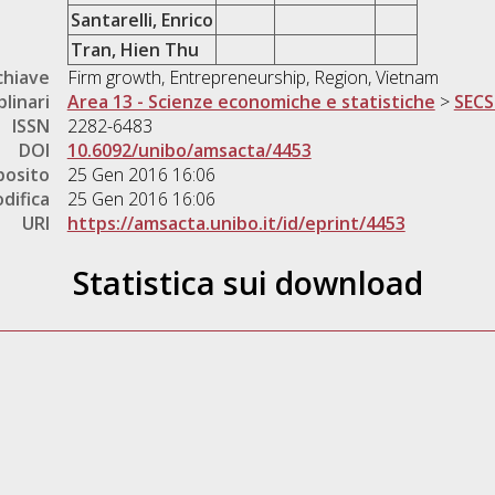
Santarelli, Enrico
Tran, Hien Thu
chiave
Firm growth, Entrepreneurship, Region, Vietnam
plinari
Area 13 - Scienze economiche e statistiche
>
SECS
ISSN
2282-6483
DOI
10.6092/unibo/amsacta/4453
posito
25 Gen 2016 16:06
difica
25 Gen 2016 16:06
URI
https://amsacta.unibo.it/id/eprint/4453
Statistica sui download