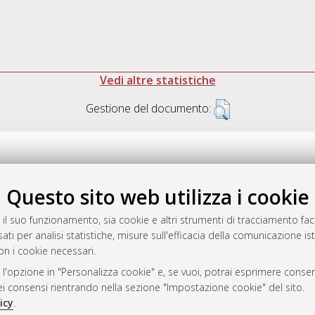
Vedi altre statistiche
Gestione del documento:
Questo sito web utilizza i cookie
.17616/R3P19R
gestito da
AlmaDL
 il suo funzionamento, sia cookie e altri strumenti di tracciamento faco
ati per analisi statistiche, misure sull'efficacia della comunicazione is
on i cookie necessari.
 l'opzione in "Personalizza cookie" e, se vuoi, potrai esprimere consens
ository
dei consensi rientrando nella sezione "Impostazione cookie" del sito.
icy
.