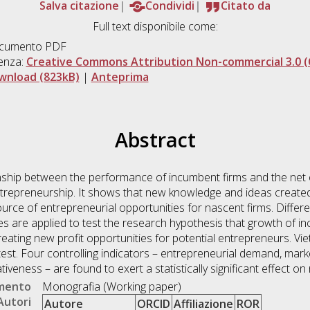
Salva citazione
Condividi
Citato da
Full text disponibile come:
cumento PDF
enza:
Creative Commons Attribution Non-commercial 3.0 (
wnload (823kB)
|
Anteprima
Abstract
onship between the performance of incumbent firms and the net 
entrepreneurship. It shows that new knowledge and ideas create
rce of entrepreneurial opportunities for nascent firms. Differe
 are applied to test the research hypothesis that growth of inc
 creating new profit opportunities for potential entrepreneurs. V
test. Four controlling indicators – entrepreneurial demand, mark
veness – are found to exert a statistically significant effect on
umento
Monografia (Working paper)
Autori
Autore
ORCID
Affiliazione
ROR