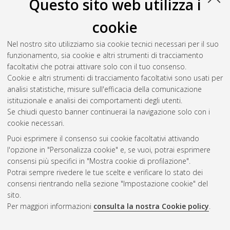
Questo sito web utilizza i
cookie
Nel nostro sito utilizziamo sia cookie tecnici necessari per il suo
funzionamento, sia cookie e altri strumenti di tracciamento
facoltativi che potrai attivare solo con il tuo consenso.
Cookie e altri strumenti di tracciamento facoltativi sono usati per
Vedi altre statistiche
analisi statistiche, misure sull'efficacia della comunicazione
istituzionale e analisi dei comportamenti degli utenti.
Gestione del documento:
Se chiudi questo banner continuerai la navigazione solo con i
cookie necessari.
Puoi esprimere il consenso sui cookie facoltativi attivando
AMS Acta
l'opzione in "Personalizza cookie" e, se vuoi, potrai esprimere
ISSN: 2038-7954
Atom
consensi più specifici in "Mostra cookie di profilazione".
re3data.org -
Potrai sempre rivedere le tue scelte e verificare lo stato dei
doi.org/10.17616/R3P19R
consensi rientrando nella sezione "Impostazione cookie" del
Rss
Servizio implementato e
1.0
sito.
gestito da
AlmaDL
Per maggiori informazioni
consulta la nostra Cookie policy
.
Impostazioni Cookie
Rss
Informativa sulla privacy