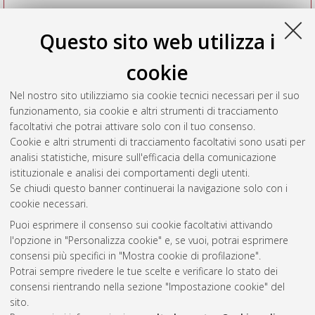
Questo sito web utilizza i
cookie
Nel nostro sito utilizziamo sia cookie tecnici necessari per il suo
funzionamento, sia cookie e altri strumenti di tracciamento
facoltativi che potrai attivare solo con il tuo consenso.
Cookie e altri strumenti di tracciamento facoltativi sono usati per
Vedi altre statistiche
analisi statistiche, misure sull'efficacia della comunicazione
istituzionale e analisi dei comportamenti degli utenti.
Gestione del documento:
Se chiudi questo banner continuerai la navigazione solo con i
cookie necessari.
Puoi esprimere il consenso sui cookie facoltativi attivando
AMS Acta
l'opzione in "Personalizza cookie" e, se vuoi, potrai esprimere
ISSN: 2038-7954
Atom
consensi più specifici in "Mostra cookie di profilazione".
re3data.org -
Potrai sempre rivedere le tue scelte e verificare lo stato dei
doi.org/10.17616/R3P19R
consensi rientrando nella sezione "Impostazione cookie" del
Rss
Servizio implementato e
1.0
sito.
gestito da
AlmaDL