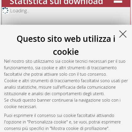
Statistica sui download
Loading...
Questo sito web utilizza i
cookie
Nel nostro sito utilizziamo sia cookie tecnici necessari per il suo
funzionamento, sia cookie e altri strumenti di tracciamento
facoltativi che potrai attivare solo con il tuo consenso.
Cookie e altri strumenti di tracciamento facoltativi sono usati per
Vedi altre statistiche
analisi statistiche, misure sull'efficacia della comunicazione
istituzionale e analisi dei comportamenti degli utenti.
Gestione del documento:
Se chiudi questo banner continuerai la navigazione solo con i
cookie necessari.
Puoi esprimere il consenso sui cookie facoltativi attivando
AMS Acta
l'opzione in "Personalizza cookie" e, se vuoi, potrai esprimere
ISSN: 2038-7954
Atom
consensi più specifici in "Mostra cookie di profilazione".