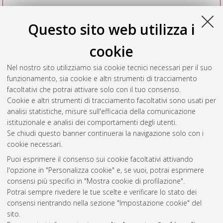
Questo sito web utilizza i
cookie
Nel nostro sito utilizziamo sia cookie tecnici necessari per il suo
funzionamento, sia cookie e altri strumenti di tracciamento
facoltativi che potrai attivare solo con il tuo consenso.
Cookie e altri strumenti di tracciamento facoltativi sono usati per
Vedi altre statistiche
analisi statistiche, misure sull'efficacia della comunicazione
istituzionale e analisi dei comportamenti degli utenti.
Gestione del documento:
Se chiudi questo banner continuerai la navigazione solo con i
cookie necessari.
Puoi esprimere il consenso sui cookie facoltativi attivando
AMS Acta
l'opzione in "Personalizza cookie" e, se vuoi, potrai esprimere
ISSN: 2038-7954
Atom
consensi più specifici in "Mostra cookie di profilazione".
re3data.org -
Potrai sempre rivedere le tue scelte e verificare lo stato dei
doi.org/10.17616/R3P19R
consensi rientrando nella sezione "Impostazione cookie" del
Rss
Servizio implementato e
1.0
sito.
gestito da
AlmaDL