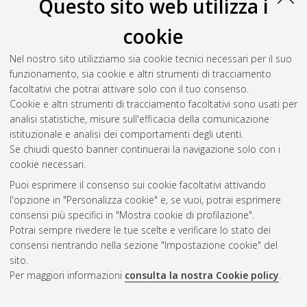
Questo sito web utilizza i
cookie
Nel nostro sito utilizziamo sia cookie tecnici necessari per il suo
funzionamento, sia cookie e altri strumenti di tracciamento
facoltativi che potrai attivare solo con il tuo consenso.
Cookie e altri strumenti di tracciamento facoltativi sono usati per
Vedi altre statistiche
analisi statistiche, misure sull'efficacia della comunicazione
istituzionale e analisi dei comportamenti degli utenti.
Gestione del documento:
Se chiudi questo banner continuerai la navigazione solo con i
cookie necessari.
Puoi esprimere il consenso sui cookie facoltativi attivando
AMS Acta
l'opzione in "Personalizza cookie" e, se vuoi, potrai esprimere
ISSN: 2038-7954
Atom
consensi più specifici in "Mostra cookie di profilazione".
re3data.org -
Potrai sempre rivedere le tue scelte e verificare lo stato dei
doi.org/10.17616/R3P19R
consensi rientrando nella sezione "Impostazione cookie" del
Rss
Servizio implementato e
1.0
sito.
gestito da
AlmaDL
Per maggiori informazioni
consulta la nostra Cookie policy
.
Impostazioni Cookie
Rss
Informativa sulla privacy