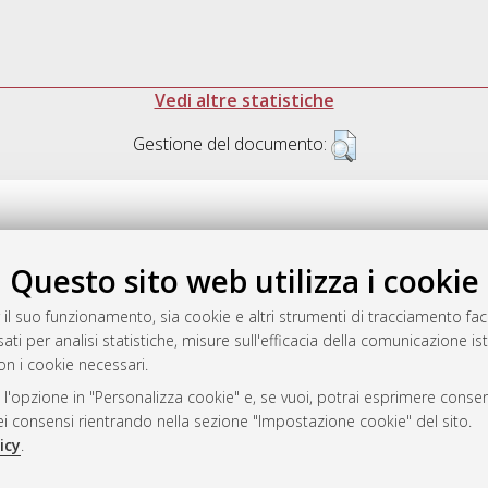
Vedi altre statistiche
Gestione del documento:
Questo sito web utilizza i cookie
.17616/R3P19R
gestito da
AlmaDL
 il suo funzionamento, sia cookie e altri strumenti di tracciamento faco
ati per analisi statistiche, misure sull'efficacia della comunicazione is
on i cookie necessari.
 l'opzione in "Personalizza cookie" e, se vuoi, potrai esprimere consens
ository
dei consensi rientrando nella sezione "Impostazione cookie" del sito.
icy
.