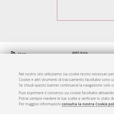
AMS Acta
Atom
ISSN: 2038-7954
Rss 1.0
re3data.org -
doi.org/10
Rss 2.0
Servizio implementato e 
Nel nostro sito utilizziamo sia cookie tecnici necessari per
Impostazioni Cookie
Cookie e altri strumenti di tracciamento facoltativi sono us
Informativa sulla privacy
Se chiudi questo banner continuerai la navigazione solo c
Condizioni d'uso del sito
Puoi esprimere il consenso sui cookie facoltativi attivando
Mission e policies del rep
Potrai sempre rivedere le tue scelte e verificare lo stato 
Per maggiori informazioni
consulta la nostra Cookie pol