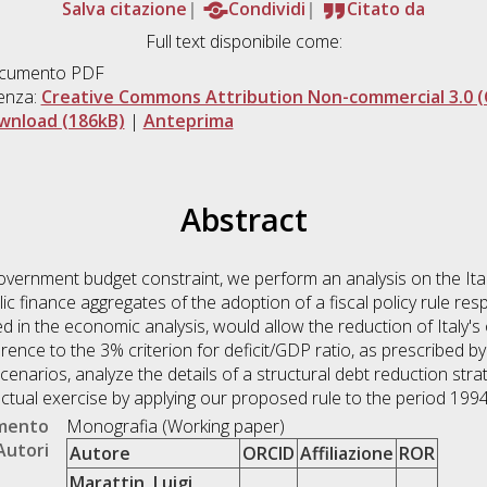
Salva citazione
Condividi
Citato da
Full text disponibile come:
cumento PDF
enza:
Creative Commons Attribution Non-commercial 3.0 (
wnload (186kB)
|
Anteprima
Abstract
overnment budget constraint, we perform an analysis on the Itali
 finance aggregates of the adoption of a fiscal policy rule re
ded in the economic analysis, would allow the reduction of Italy'
erence to the 3% criterion for deficit/GDP ratio, as prescribed 
cenarios, analyze the details of a structural debt reduction strat
factual exercise by applying our proposed rule to the period 199
umento
Monografia (Working paper)
Autori
Autore
ORCID
Affiliazione
ROR
Marattin, Luigi