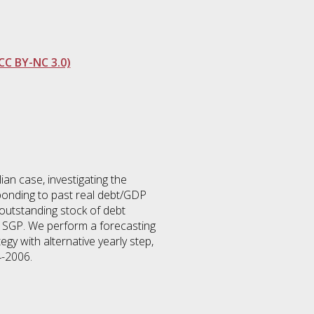
CC BY-NC 3.0)
an case, investigating the
sponding to past real debt/GDP
s outstanding stock of debt
by SGP. We perform a forecasting
egy with alternative yearly step,
4-2006.