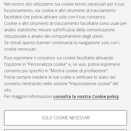
Nel nostro sito utilizziamo sia cookie tecnici necessari per il suo
funzionamento, sia cookie e altri strumenti di tracciamento
facoltativi che potrai attivare solo con il tuo consenso.
Cookie e altri strumenti di tracciamento facoltativi sono usati per
Vedi altre statistiche
analisi statistiche, misure sull'efficacia della comunicazione
istituzionale e analisi dei comportamenti degli utenti.
Gestione del documento:
Se chiudi questo banner continuerai la navigazione solo con i
cookie necessari.
Puoi esprimere il consenso sui cookie facoltativi attivando
AMS Acta
l'opzione in "Personalizza cookie" e, se vuoi, potrai esprimere
ISSN: 2038-7954
Atom
consensi più specifici in "Mostra cookie di profilazione".
re3data.org -
Potrai sempre rivedere le tue scelte e verificare lo stato dei
doi.org/10.17616/R3P19R
consensi rientrando nella sezione "Impostazione cookie" del
Rss
Servizio implementato e
1.0
sito.
gestito da
AlmaDL
Per maggiori informazioni
consulta la nostra Cookie policy
.
Impostazioni Cookie
Rss
Informativa sulla privacy
2.0
COOKIE DI PROFILAZIONE -
Condizioni d'uso del sito
SOLO COOKIE NECESSARI
FACOLTATIVI
Mission e policies del
repository
Si tratta di cookie utilizzati per analizzare le caratteristiche della