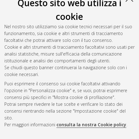
Questo sito web utilizza i
cookie
Nel nostro sito utilizziamo sia cookie tecnici necessari per il suo
funzionamento, sia cookie e altri strumenti di tracciamento
facoltativi che potrai attivare solo con il tuo consenso.
Cookie e altri strumenti di tracciamento facoltativi sono usati per
Vedi altre statistiche
analisi statistiche, misure sull'efficacia della comunicazione
istituzionale e analisi dei comportamenti degli utenti.
Gestione del documento:
Se chiudi questo banner continuerai la navigazione solo con i
cookie necessari.
Puoi esprimere il consenso sui cookie facoltativi attivando
AMS Acta
l'opzione in "Personalizza cookie" e, se vuoi, potrai esprimere
ISSN: 2038-7954
Atom
consensi più specifici in "Mostra cookie di profilazione".
re3data.org -
Potrai sempre rivedere le tue scelte e verificare lo stato dei
doi.org/10.17616/R3P19R
consensi rientrando nella sezione "Impostazione cookie" del
Rss
Servizio implementato e
1.0
sito.
gestito da
AlmaDL
Per maggiori informazioni
consulta la nostra Cookie policy
.
Impostazioni Cookie
Rss
Informativa sulla privacy