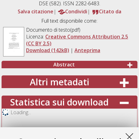
DSE (582). ISSN 2282-6483.
Salva citazione
Condividi
Citato da
Full text disponibile come:
Documento di testo(pdf)
Licenza:
Creative Commons Attribution 2.5
(CC BY 2.5)
Download (142kB)
|
Anteprima
Abstract
Altri metadati
Statistica sui download
Loading...