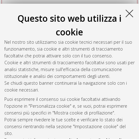
Questo sito web utilizza i
cookie
Nel nostro sito utilizziamo sia cookie tecnici necessari per il suo
funzionamento, sia cookie e altri strumenti di tracciamento
facoltativi che potrai attivare solo con il tuo consenso.
Cookie e altri strumenti di tracciamento facoltativi sono usati per
Vedi altre statistiche
analisi statistiche, misure sull'efficacia della comunicazione
istituzionale e analisi dei comportamenti degli utenti.
Gestione del documento:
Se chiudi questo banner continuerai la navigazione solo con i
cookie necessari.
Puoi esprimere il consenso sui cookie facoltativi attivando
AMS Acta
l'opzione in "Personalizza cookie" e, se vuoi, potrai esprimere
ISSN: 2038-7954
Atom
consensi più specifici in "Mostra cookie di profilazione".
re3data.org -
Potrai sempre rivedere le tue scelte e verificare lo stato dei
doi.org/10.17616/R3P19R
consensi rientrando nella sezione "Impostazione cookie" del
Rss
Servizio implementato e
1.0
sito.
gestito da
AlmaDL