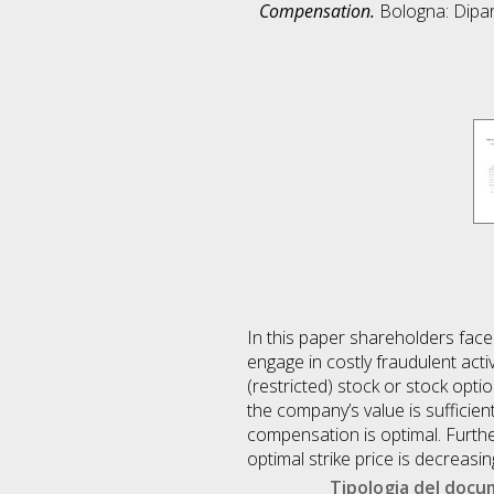
Compensation.
Bologna: Dipar
In this paper shareholders face
engage in costly fraudulent act
(restricted) stock or stock opt
the company’s value is sufficie
compensation is optimal. Further
optimal strike price is decreasi
Tipologia del doc