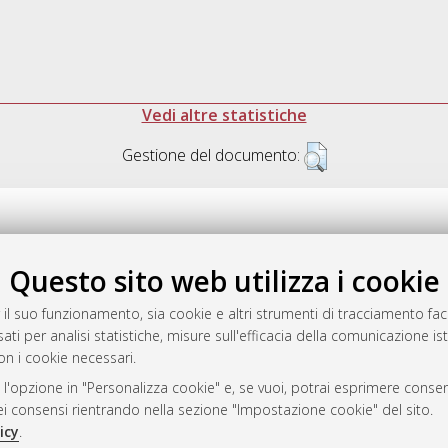
Vedi altre statistiche
Gestione del documento:
Questo sito web utilizza i cookie
.17616/R3P19R
gestito da
AlmaDL
 il suo funzionamento, sia cookie e altri strumenti di tracciamento faco
ati per analisi statistiche, misure sull'efficacia della comunicazione is
on i cookie necessari.
 l'opzione in "Personalizza cookie" e, se vuoi, potrai esprimere consens
ository
dei consensi rientrando nella sezione "Impostazione cookie" del sito.
icy
.