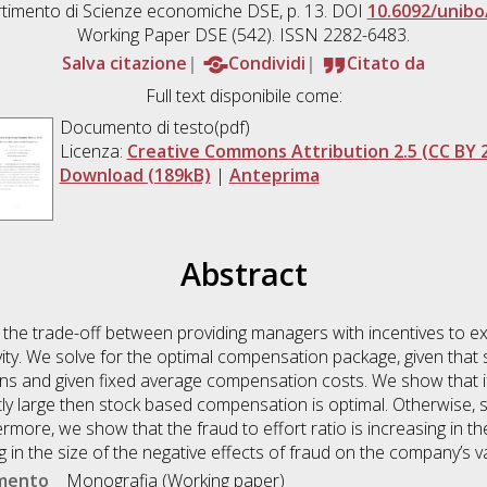
timento di Scienze economiche DSE, p. 13. DOI
10.6092/unibo
Working Paper DSE (542). ISSN 2282-6483.
Salva citazione
Condividi
Citato da
Full text disponibile come:
Documento di testo(pdf)
Licenza:
Creative Commons Attribution 2.5 (CC BY 2
Download (189kB)
|
Anteprima
Abstract
 the trade-off between providing managers with incentives to exe
ivity. We solve for the optimal compensation package, given that
ions and given fixed average compensation costs. We show that if
ntly large then stock based compensation is optimal. Otherwise,
more, we show that the fraud to effort ratio is increasing in the
ng in the size of the negative effects of fraud on the company’s v
umento
Monografia (Working paper)