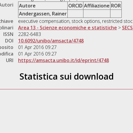
Autori
Autore
ORCID
Affiliazione
ROR
Andergassen, Rainer
chiave
executive compensation, stock options, restricted stock
plinari
Area 13 - Scienze economiche e statistiche
>
SECS
ISSN
2282-6483
DOI
10.6092/unibo/amsacta/4748
posito
01 Apr 2016 09:27
difica
01 Apr 2016 09:27
URI
https://amsacta.unibo.it/id/eprint/4748
Statistica sui download