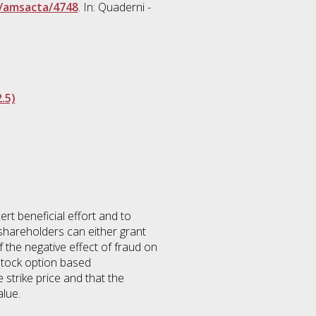
/amsacta/4748
. In: Quaderni -
.5)
rt beneficial effort and to
 shareholders can either grant
 the negative effect of fraud on
 stock option based
 strike price and that the
alue.