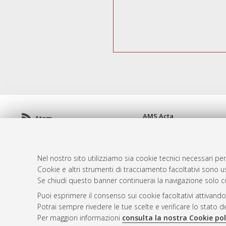
AMS Acta
Atom
ISSN: 2038-7954
Rss 1.0
re3data.org -
doi.org/10
Rss 2.0
Servizio implementato e 
Nel nostro sito utilizziamo sia cookie tecnici necessari per
Impostazioni Cookie
Cookie e altri strumenti di tracciamento facoltativi sono us
Informativa sulla privacy
Se chiudi questo banner continuerai la navigazione solo c
Condizioni d'uso del sito
Puoi esprimere il consenso sui cookie facoltativi attivando
Mission e policies del rep
Potrai sempre rivedere le tue scelte e verificare lo stato 
Per maggiori informazioni
consulta la nostra Cookie pol