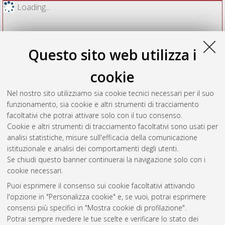
Loading...
Questo sito web utilizza i
cookie
Nel nostro sito utilizziamo sia cookie tecnici necessari per il suo
funzionamento, sia cookie e altri strumenti di tracciamento
facoltativi che potrai attivare solo con il tuo consenso.
Cookie e altri strumenti di tracciamento facoltativi sono usati per
Vedi altre statistiche
analisi statistiche, misure sull'efficacia della comunicazione
istituzionale e analisi dei comportamenti degli utenti.
Gestione del documento:
Se chiudi questo banner continuerai la navigazione solo con i
cookie necessari.
Puoi esprimere il consenso sui cookie facoltativi attivando
AMS Acta
l'opzione in "Personalizza cookie" e, se vuoi, potrai esprimere
ISSN: 2038-7954
Atom
consensi più specifici in "Mostra cookie di profilazione".
re3data.org -
Potrai sempre rivedere le tue scelte e verificare lo stato dei
doi.org/10.17616/R3P19R