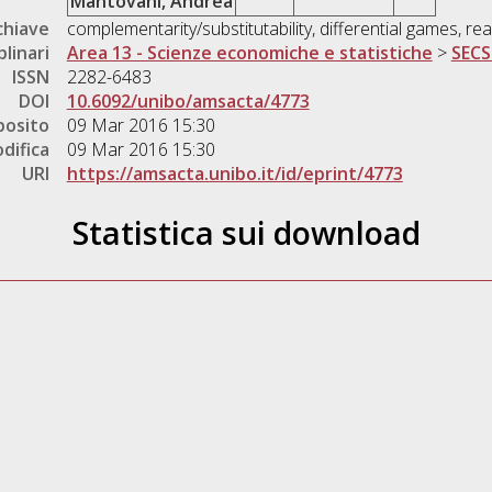
Mantovani, Andrea
chiave
complementarity/substitutability, differential games, re
plinari
Area 13 - Scienze economiche e statistiche
>
SECS
ISSN
2282-6483
DOI
10.6092/unibo/amsacta/4773
posito
09 Mar 2016 15:30
difica
09 Mar 2016 15:30
URI
https://amsacta.unibo.it/id/eprint/4773
Statistica sui download