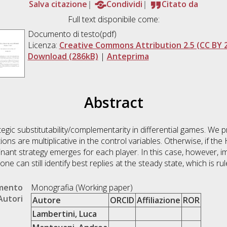
Salva citazione
Condividi
Citato da
Full text disponibile come:
Documento di testo(pdf)
Licenza:
Creative Commons Attribution 2.5 (CC BY 2
Download (286kB)
|
Anteprima
Abstract
tegic substitutability/complementarity in differential games. We
tions are multiplicative in the control variables. Otherwise, if th
inant strategy emerges for each player. In this case, however, i
one can still identify best replies at the steady state, which is rul
umento
Monografia (Working paper)
Autori
Autore
ORCID
Affiliazione
ROR
Lambertini, Luca