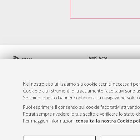
AMS Acta
Atom
ISSN: 2038-7954
Rss 1.0
re3data.org -
doi.org/10
Rss 2.0
Servizio implementato e 
Nel nostro sito utilizziamo sia cookie tecnici necessari per
Impostazioni Cookie
Cookie e altri strumenti di tracciamento facoltativi sono us
Informativa sulla privacy
Se chiudi questo banner continuerai la navigazione solo c
Condizioni d'uso del sito
Puoi esprimere il consenso sui cookie facoltativi attivando
Mission e policies del rep
Potrai sempre rivedere le tue scelte e verificare lo stato 
Per maggiori informazioni
consulta la nostra Cookie pol
COOKIE DI PROFILAZIONE - FACOLTATIVI