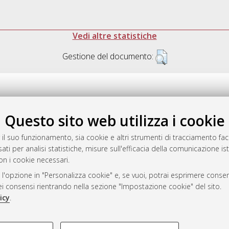
Vedi altre statistiche
Gestione del documento:
Questo sito web utilizza i cookie
.17616/R3P19R
gestito da
AlmaDL
 il suo funzionamento, sia cookie e altri strumenti di tracciamento faco
ati per analisi statistiche, misure sull'efficacia della comunicazione is
on i cookie necessari.
 l'opzione in "Personalizza cookie" e, se vuoi, potrai esprimere consens
ository
dei consensi rientrando nella sezione "Impostazione cookie" del sito.
icy
.
COOKIE TECNICI - NECES