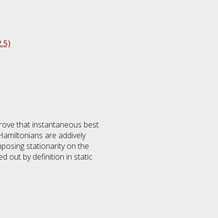
.5)
 prove that instantaneous best
e Hamiltonians are addively
mposing stationarity on the
ed out by definition in static