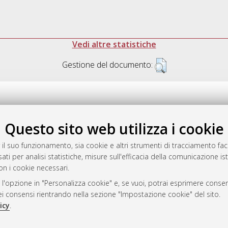
Vedi altre statistiche
Gestione del documento:
Questo sito web utilizza i cookie
.17616/R3P19R
gestito da
AlmaDL
 il suo funzionamento, sia cookie e altri strumenti di tracciamento faco
ati per analisi statistiche, misure sull'efficacia della comunicazione is
on i cookie necessari.
 l'opzione in "Personalizza cookie" e, se vuoi, potrai esprimere consens
ository
dei consensi rientrando nella sezione "Impostazione cookie" del sito.
icy
.