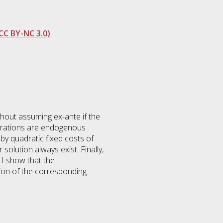
CC BY-NC 3.0)
without assuming ex-ante if the
igurations are endogenous
 by quadratic fixed costs of
olution always exist. Finally,
 I show that the
tion of the corresponding