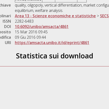
chiave
quality, oligopoly, vertical differentiation, market conf
equilibrium, welfare analysis.
plinari
Area 13 - Scienze economiche e statistiche
>
SECS
ISSN
2282-6483
DOI
10.6092/unibo/amsacta/4861
posito
15 Mar 2016 09:45
difica
09 Giu 2016 09:44
URI
https://amsacta.unibo.it/id/eprint/4861
Statistica sui download