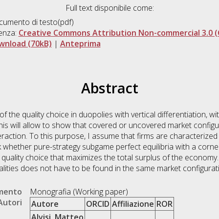
Full text disponibile come:
umento di testo(pdf)
enza:
Creative Commons Attribution Non-commercial 3.0 (
wnload (70kB)
|
Anteprima
Abstract
 of the quality choice in duopolies with vertical differentiation, 
 This will allow to show that covered or uncovered market conf
eraction. To this purpose, I assume that firms are characterized
whether pure-strategy subgame perfect equilibria with a corner s
quality choice that maximizes the total surplus of the economy.
alities does not have to be found in the same market configura
umento
Monografia (Working paper)
Autori
Autore
ORCID
Affiliazione
ROR
Alvisi, Matteo