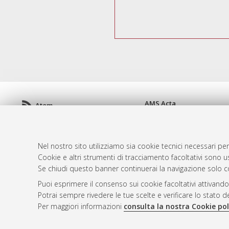
AMS Acta
Atom
ISSN: 2038-7954
Rss 1.0
re3data.org -
doi.org/10
Rss 2.0
Servizio implementato e 
Nel nostro sito utilizziamo sia cookie tecnici necessari per
Impostazioni Cookie
Cookie e altri strumenti di tracciamento facoltativi sono us
Informativa sulla privacy
Se chiudi questo banner continuerai la navigazione solo c
Condizioni d'uso del sito
Puoi esprimere il consenso sui cookie facoltativi attivando
Mission e policies del rep
Potrai sempre rivedere le tue scelte e verificare lo stato 
Per maggiori informazioni
consulta la nostra Cookie pol