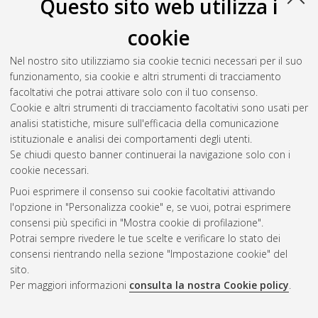
Questo sito web utilizza i
cookie
Nel nostro sito utilizziamo sia cookie tecnici necessari per il suo
funzionamento, sia cookie e altri strumenti di tracciamento
facoltativi che potrai attivare solo con il tuo consenso.
Cookie e altri strumenti di tracciamento facoltativi sono usati per
Vedi altre statistiche
analisi statistiche, misure sull'efficacia della comunicazione
istituzionale e analisi dei comportamenti degli utenti.
Gestione del documento:
Se chiudi questo banner continuerai la navigazione solo con i
cookie necessari.
Puoi esprimere il consenso sui cookie facoltativi attivando
AMS Acta
l'opzione in "Personalizza cookie" e, se vuoi, potrai esprimere
ISSN: 2038-7954
Atom
consensi più specifici in "Mostra cookie di profilazione".
re3data.org -
Potrai sempre rivedere le tue scelte e verificare lo stato dei
doi.org/10.17616/R3P19R
consensi rientrando nella sezione "Impostazione cookie" del
Rss
Servizio implementato e
1.0
sito.
gestito da
AlmaDL
Per maggiori informazioni
consulta la nostra Cookie policy
.
Impostazioni Cookie
Rss
Informativa sulla privacy