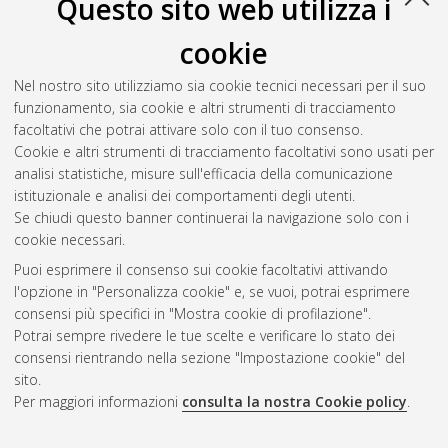
Questo sito web utilizza i
cookie
Nel nostro sito utilizziamo sia cookie tecnici necessari per il suo
funzionamento, sia cookie e altri strumenti di tracciamento
facoltativi che potrai attivare solo con il tuo consenso.
Cookie e altri strumenti di tracciamento facoltativi sono usati per
Vedi altre statistiche
analisi statistiche, misure sull'efficacia della comunicazione
istituzionale e analisi dei comportamenti degli utenti.
Gestione del documento:
Se chiudi questo banner continuerai la navigazione solo con i
cookie necessari.
Puoi esprimere il consenso sui cookie facoltativi attivando
AMS Acta
l'opzione in "Personalizza cookie" e, se vuoi, potrai esprimere
ISSN: 2038-7954
Atom
consensi più specifici in "Mostra cookie di profilazione".
re3data.org -
Potrai sempre rivedere le tue scelte e verificare lo stato dei
doi.org/10.17616/R3P19R
consensi rientrando nella sezione "Impostazione cookie" del
Rss
Servizio implementato e
1.0
sito.
gestito da
AlmaDL
Per maggiori informazioni
consulta la nostra Cookie policy
.
Impostazioni Cookie
Rss
Informativa sulla privacy