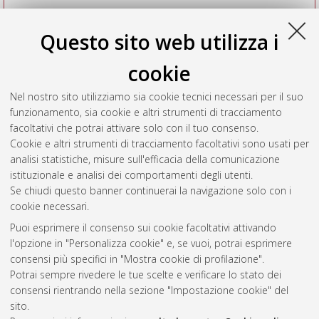
Questo sito web utilizza i
cookie
Nel nostro sito utilizziamo sia cookie tecnici necessari per il suo
funzionamento, sia cookie e altri strumenti di tracciamento
facoltativi che potrai attivare solo con il tuo consenso.
Cookie e altri strumenti di tracciamento facoltativi sono usati per
Vedi altre statistiche
analisi statistiche, misure sull'efficacia della comunicazione
istituzionale e analisi dei comportamenti degli utenti.
Gestione del documento:
Se chiudi questo banner continuerai la navigazione solo con i
cookie necessari.
Puoi esprimere il consenso sui cookie facoltativi attivando
AMS Acta
l'opzione in "Personalizza cookie" e, se vuoi, potrai esprimere
ISSN: 2038-7954
Atom
consensi più specifici in "Mostra cookie di profilazione".
re3data.org -
Potrai sempre rivedere le tue scelte e verificare lo stato dei
doi.org/10.17616/R3P19R
consensi rientrando nella sezione "Impostazione cookie" del
Rss
Servizio implementato e
1.0
sito.
gestito da
AlmaDL