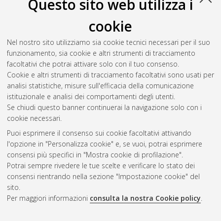
Questo sito web utilizza i
cookie
Nel nostro sito utilizziamo sia cookie tecnici necessari per il suo
funzionamento, sia cookie e altri strumenti di tracciamento
facoltativi che potrai attivare solo con il tuo consenso.
Cookie e altri strumenti di tracciamento facoltativi sono usati per
Vedi altre statistiche
analisi statistiche, misure sull'efficacia della comunicazione
istituzionale e analisi dei comportamenti degli utenti.
Gestione del documento:
Se chiudi questo banner continuerai la navigazione solo con i
cookie necessari.
Puoi esprimere il consenso sui cookie facoltativi attivando
AMS Acta
l'opzione in "Personalizza cookie" e, se vuoi, potrai esprimere
ISSN: 2038-7954
Atom
consensi più specifici in "Mostra cookie di profilazione".
re3data.org -
Potrai sempre rivedere le tue scelte e verificare lo stato dei
doi.org/10.17616/R3P19R
consensi rientrando nella sezione "Impostazione cookie" del
Rss
Servizio implementato e
1.0
sito.
gestito da
AlmaDL
Per maggiori informazioni
consulta la nostra Cookie policy
.
Impostazioni Cookie
Rss
Informativa sulla privacy