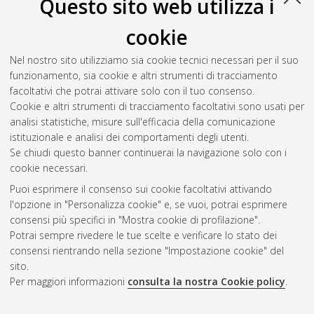
Questo sito web utilizza i
cookie
Nel nostro sito utilizziamo sia cookie tecnici necessari per il suo
funzionamento, sia cookie e altri strumenti di tracciamento
facoltativi che potrai attivare solo con il tuo consenso.
Cookie e altri strumenti di tracciamento facoltativi sono usati per
Vedi altre statistiche
analisi statistiche, misure sull'efficacia della comunicazione
istituzionale e analisi dei comportamenti degli utenti.
Gestione del documento:
Se chiudi questo banner continuerai la navigazione solo con i
cookie necessari.
Puoi esprimere il consenso sui cookie facoltativi attivando
AMS Acta
l'opzione in "Personalizza cookie" e, se vuoi, potrai esprimere
ISSN: 2038-7954
Atom
consensi più specifici in "Mostra cookie di profilazione".
re3data.org -
Potrai sempre rivedere le tue scelte e verificare lo stato dei
doi.org/10.17616/R3P19R
consensi rientrando nella sezione "Impostazione cookie" del
Rss
Servizio implementato e
1.0
sito.
gestito da
AlmaDL
Per maggiori informazioni
consulta la nostra Cookie policy
.
Impostazioni Cookie
Rss
Informativa sulla privacy