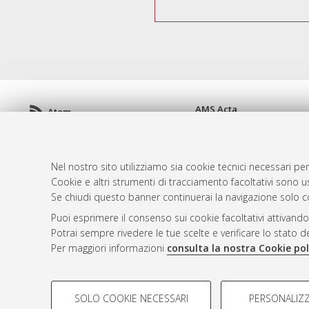
AMS Acta
Atom
ISSN: 2038-7954
Rss 1.0
re3data.org -
doi.org/10
Rss 2.0
Servizio implementato e 
Nel nostro sito utilizziamo sia cookie tecnici necessari per
Impostazioni Cookie
Cookie e altri strumenti di tracciamento facoltativi sono us
Informativa sulla privacy
Se chiudi questo banner continuerai la navigazione solo c
Condizioni d'uso del sito
Puoi esprimere il consenso sui cookie facoltativi attivando
Mission e policies del rep
Potrai sempre rivedere le tue scelte e verificare lo stato 
Per maggiori informazioni
consulta la nostra Cookie pol
COOKIE DI PROFILAZIONE - FACOLTATIVI
SOLO COOKIE NECESSARI
PERSONALIZZ