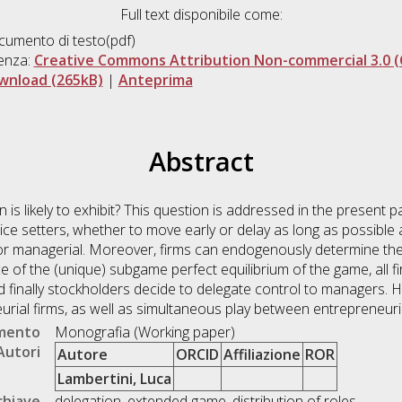
Full text disponibile come:
umento di testo(pdf)
enza:
Creative Commons Attribution Non-commercial 3.0 (
wnload (265kB)
|
Anteprima
Abstract
is likely to exhibit? This question is addressed in the present
ice setters, whether to move early or delay as long as possible a
or managerial. Moreover, firms can endogenously determine the
of the (unique) subgame perfect equilibrium of the game, all fir
 finally stockholders decide to delegate control to managers. 
urial firms, as well as simultaneous play between entrepreneuria
umento
Monografia (Working paper)
Autori
Autore
ORCID
Affiliazione
ROR
Lambertini, Luca
chiave
delegation, extended game, distribution of roles.