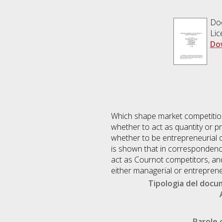
Doc
Lic
Do
Which shape market competition 
whether to act as quantity or pr
whether to be entrepreneurial 
is shown that in correspondence 
act as Cournot competitors, and
either managerial or entreprene
Tipologia del doc
Parole 