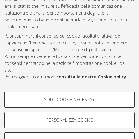
Vedi altre statistiche
analisi statistiche, misure sull'efficacia della comunicazione
istituzionale e analisi dei comportamenti degli utenti.
Gestione del documento:
Se chiudi questo banner continuerai la navigazione solo con i
cookie necessari.
Puoi esprimere il consenso sui cookie facoltativi attivando
AMS Acta
l'opzione in "Personalizza cookie" e, se vuoi, potrai esprimere
ISSN: 2038-7954
Atom
consensi più specifici in "Mostra cookie di profilazione".
re3data.org -
Potrai sempre rivedere le tue scelte e verificare lo stato dei
doi.org/10.17616/R3P19R
consensi rientrando nella sezione "Impostazione cookie" del
Rss
Servizio implementato e
1.0
sito.
gestito da
AlmaDL
Per maggiori informazioni
consulta la nostra Cookie policy
.
Impostazioni Cookie
Rss
Informativa sulla privacy
2.0
COOKIE DI PROFILAZIONE -
Condizioni d'uso del sito
SOLO COOKIE NECESSARI
FACOLTATIVI
Mission e policies del
repository
Si tratta di cookie utilizzati per analizzare le caratteristiche della
navigazione degli utenti, creare profili in base al loro comportamento
PERSONALIZZA COOKIE
sul sito, per analisi di marketing.
Mostra cookie di profilazione