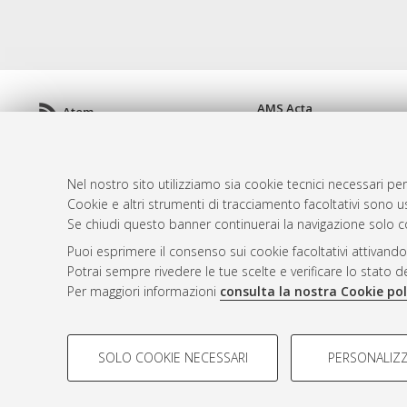
AMS Acta
Atom
ISSN: 2038-7954
Rss 1.0
re3data.org -
doi.org/10
Rss 2.0
Servizio implementato e 
Nel nostro sito utilizziamo sia cookie tecnici necessari per
Impostazioni Cookie
Cookie e altri strumenti di tracciamento facoltativi sono us
Informativa sulla privacy
Se chiudi questo banner continuerai la navigazione solo c
Condizioni d'uso del sito
Puoi esprimere il consenso sui cookie facoltativi attivando
Mission e policies del rep
Potrai sempre rivedere le tue scelte e verificare lo stato 
Per maggiori informazioni
consulta la nostra Cookie pol
COOKIE DI PROFILAZIONE - FACOLTATIVI
SOLO COOKIE NECESSARI
PERSONALIZZ
Si tratta di cookie utilizzati per analizzare le caratteristiche de
© ALMA MATER STUDIORUM - Università d
profili in base al loro comportamento sul sito, per analisi di mark