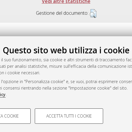
Vedi altre statistiche
Gestione del documento:
Questo sito web utilizza i cookie
.17616/R3P19R
gestito da
AlmaDL
 il suo funzionamento, sia cookie e altri strumenti di tracciamento faco
ati per analisi statistiche, misure sull'efficacia della comunicazione is
on i cookie necessari.
 l'opzione in "Personalizza cookie" e, se vuoi, potrai esprimere consens
ository
dei consensi rientrando nella sezione "Impostazione cookie" del sito.
icy
.
COOKIE TECNICI - NECES
A COOKIE
ACCETTA TUTTI I COOKIE
lla navigazione degli utenti, creare
Si tratta di cookie tecnici utilizzati
 Bologna, 2007-2026.
eting.
salvare le preferenze di navigazion
del sito riducendo i tempi di caric