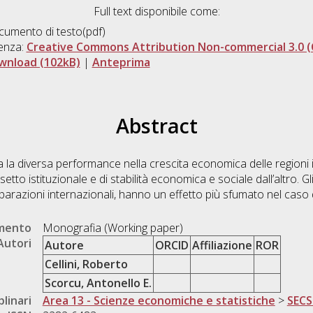
Full text disponibile come:
umento di testo(pdf)
enza:
Creative Commons Attribution Non-commercial 3.0 (
wnload (102kB)
|
Anteprima
Abstract
tra la diversa performance nella crescita economica delle regioni
ssetto istituzionale e di stabilità economica e sociale dall’altro. Gl
mparazioni internazionali, hanno un effetto più sfumato nel caso d
umento
Monografia (Working paper)
Autori
Autore
ORCID
Affiliazione
ROR
Cellini, Roberto
Scorcu, Antonello E.
plinari
Area 13 - Scienze economiche e statistiche
>
SECS