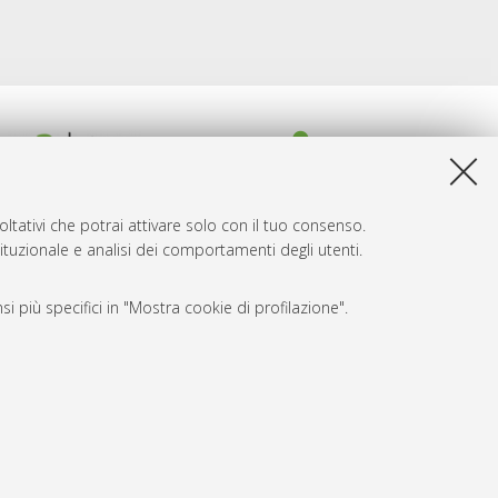
ltativi che potrai attivare solo con il tuo consenso.
tituzionale e analisi dei comportamenti degli utenti.
i più specifici in "Mostra cookie di profilazione".
SARI
, a titolo esemplificativo, per il corretto funzionamento del sito,
e, per il bilanciamento del carico, ottimizzare le prestazioni
amento delle pagine e per gestire l’autenticazione ai servizi