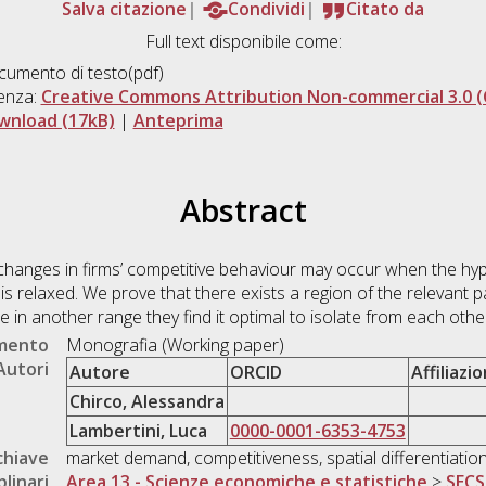
Salva citazione
Condividi
Citato da
Full text disponibile come:
umento di testo(pdf)
enza:
Creative Commons Attribution Non-commercial 3.0 (
wnload (17kB)
|
Anteprima
Abstract
 changes in firms’ competitive behaviour may occur when the hypo
um is relaxed. We prove that there exists a region of the relevant
e in another range they find it optimal to isolate from each oth
umento
Monografia (Working paper)
Autori
Autore
ORCID
Affiliazi
Chirco, Alessandra
Lambertini, Luca
0000-0001-6353-4753
chiave
market demand, competitiveness, spatial differentiatio
plinari
Area 13 - Scienze economiche e statistiche
>
SECS