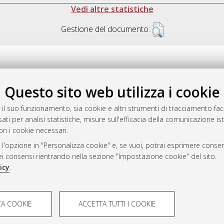
Vedi altre statistiche
Gestione del documento:
Questo sito web utilizza i cookie
.17616/R3P19R
gestito da
AlmaDL
 il suo funzionamento, sia cookie e altri strumenti di tracciamento faco
ati per analisi statistiche, misure sull'efficacia della comunicazione is
on i cookie necessari.
 l'opzione in "Personalizza cookie" e, se vuoi, potrai esprimere consens
ository
dei consensi rientrando nella sezione "Impostazione cookie" del sito.
icy
.
COOKIE TECNICI - NECES
A COOKIE
ACCETTA TUTTI I COOKIE
lla navigazione degli utenti, creare
Si tratta di cookie tecnici utilizzati
 Bologna, 2007-2026.
eting.
salvare le preferenze di navigazion