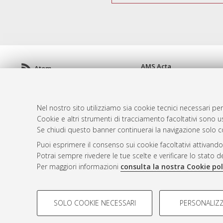
AMS Acta
Atom
ISSN: 2038-7954
Rss 1.0
re3data.org -
doi.org/10
Rss 2.0
Servizio implementato e 
Nel nostro sito utilizziamo sia cookie tecnici necessari per
Impostazioni Cookie
Cookie e altri strumenti di tracciamento facoltativi sono us
Informativa sulla privacy
Se chiudi questo banner continuerai la navigazione solo c
Condizioni d'uso del sito
Puoi esprimere il consenso sui cookie facoltativi attivando
Mission e policies del rep
Potrai sempre rivedere le tue scelte e verificare lo stato 
Per maggiori informazioni
consulta la nostra Cookie pol
COOKIE DI PROFILAZIONE - FACOLTATIVI
SOLO COOKIE NECESSARI
PERSONALIZZ
Si tratta di cookie utilizzati per analizzare le caratteristiche de
© ALMA MATER STUDIORUM - Università d
profili in base al loro comportamento sul sito, per analisi di mark