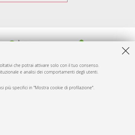
ltativi che potrai attivare solo con il tuo consenso.
tituzionale e analisi dei comportamenti degli utenti.
i più specifici in "Mostra cookie di profilazione".
SARI
, a titolo esemplificativo, per il corretto funzionamento del sito,
e, per il bilanciamento del carico, ottimizzare le prestazioni