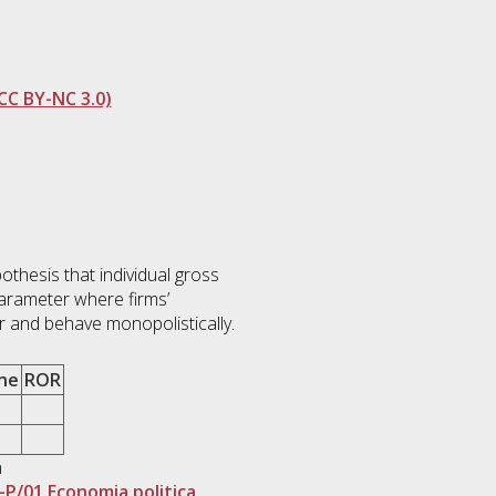
CC BY-NC 3.0)
thesis that individual gross
 parameter where firms’
er and behave monopolistically.
one
ROR
n
-P/01 Economia politica