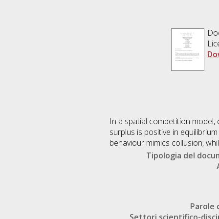
Doc
Lic
Do
In a spatial competition model,
surplus is positive in equilibri
behaviour mimics collusion, whil
Tipologia del doc
Parole 
Settori scientifico-disci