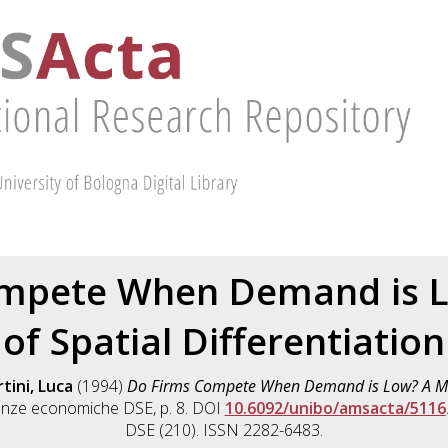
mpete When Demand is L
of Spatial Differentiation
tini, Luca
(1994)
Do Firms Compete When Demand is Low? A Mode
ienze economiche DSE, p. 8. DOI
10.6092/unibo/amsacta/5116
DSE (210). ISSN 2282-6483.