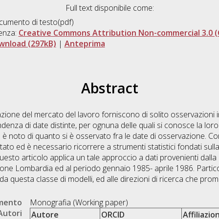
Full text disponibile come:
umento di testo(pdf)
enza:
Creative Commons Attribution Non-commercial 3.0 (
wnload (297kB)
|
Anteprima
Abstract
azione del mercato del lavoro forniscono di solito osservazioni in
ndenza di date distinte, per ognuna delle quali si conosce la lo
a è noto di quanto si è osservato fra le date di osservazione. Co
stato ed è necessario ricorrere a strumenti statistici fondati sul
sto articolo applica un tale approccio a dati provenienti dalla 
regione Lombardia ed al periodo gennaio 1985- aprile 1986. Parti
e da questa classe di modelli, ed alle direzioni di ricerca che pro
umento
Monografia (Working paper)
Autori
Autore
ORCID
Affiliazio