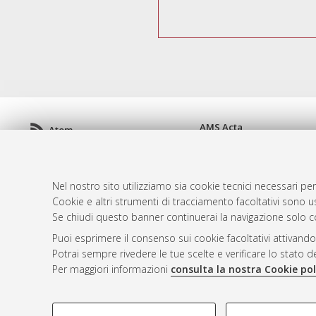
AMS Acta
Atom
ISSN: 2038-7954
Rss 1.0
re3data.org -
doi.org/10
Rss 2.0
Servizio implementato e 
Nel nostro sito utilizziamo sia cookie tecnici necessari per
Impostazioni Cookie
Cookie e altri strumenti di tracciamento facoltativi sono us
Informativa sulla privacy
Se chiudi questo banner continuerai la navigazione solo c
Condizioni d'uso del sito
Puoi esprimere il consenso sui cookie facoltativi attivando
Mission e policies del rep
Potrai sempre rivedere le tue scelte e verificare lo stato 
Per maggiori informazioni
consulta la nostra Cookie pol
COOKIE DI PROFILAZIONE - FACOLTATIVI