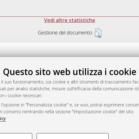
Vedi altre statistiche
Gestione del documento:
Questo sito web utilizza i cookie
.17616/R3P19R
gestito da
AlmaDL
 il suo funzionamento, sia cookie e altri strumenti di tracciamento faco
ati per analisi statistiche, misure sull'efficacia della comunicazione is
on i cookie necessari.
 l'opzione in "Personalizza cookie" e, se vuoi, potrai esprimere consens
ository
dei consensi rientrando nella sezione "Impostazione cookie" del sito.
icy
.
COOKIE TECNICI - NECES