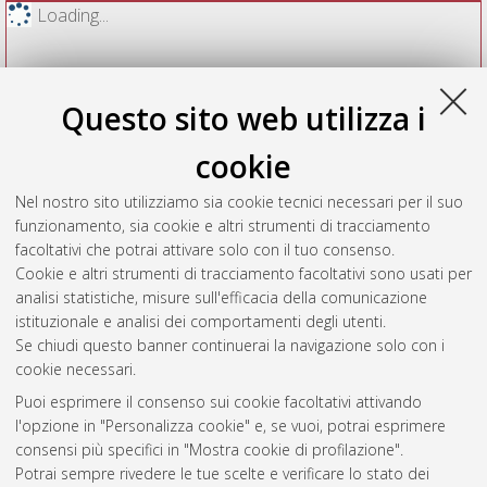
Loading...
Questo sito web utilizza i
cookie
Nel nostro sito utilizziamo sia cookie tecnici necessari per il suo
funzionamento, sia cookie e altri strumenti di tracciamento
facoltativi che potrai attivare solo con il tuo consenso.
Cookie e altri strumenti di tracciamento facoltativi sono usati per
Vedi altre statistiche
analisi statistiche, misure sull'efficacia della comunicazione
istituzionale e analisi dei comportamenti degli utenti.
Gestione del documento:
Se chiudi questo banner continuerai la navigazione solo con i
cookie necessari.
Puoi esprimere il consenso sui cookie facoltativi attivando
AMS Acta
l'opzione in "Personalizza cookie" e, se vuoi, potrai esprimere
ISSN: 2038-7954
Atom
consensi più specifici in "Mostra cookie di profilazione".
re3data.org -
Potrai sempre rivedere le tue scelte e verificare lo stato dei
doi.org/10.17616/R3P19R