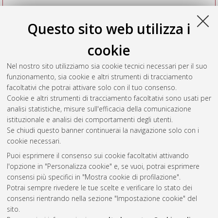
Questo sito web utilizza i
cookie
Nel nostro sito utilizziamo sia cookie tecnici necessari per il suo
funzionamento, sia cookie e altri strumenti di tracciamento
facoltativi che potrai attivare solo con il tuo consenso.
Cookie e altri strumenti di tracciamento facoltativi sono usati per
Vedi altre statistiche
analisi statistiche, misure sull'efficacia della comunicazione
istituzionale e analisi dei comportamenti degli utenti.
Gestione del documento:
Se chiudi questo banner continuerai la navigazione solo con i
cookie necessari.
Puoi esprimere il consenso sui cookie facoltativi attivando
AMS Acta
l'opzione in "Personalizza cookie" e, se vuoi, potrai esprimere
ISSN: 2038-7954
Atom
consensi più specifici in "Mostra cookie di profilazione".
re3data.org -
Potrai sempre rivedere le tue scelte e verificare lo stato dei
doi.org/10.17616/R3P19R
consensi rientrando nella sezione "Impostazione cookie" del
Rss
Servizio implementato e
1.0
sito.
gestito da
AlmaDL