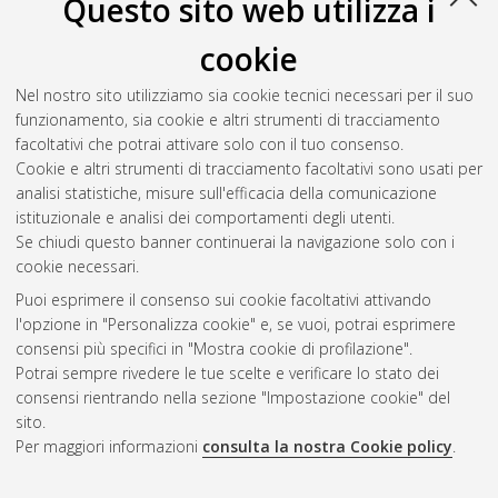
Questo sito web utilizza i
cookie
Nel nostro sito utilizziamo sia cookie tecnici necessari per il suo
funzionamento, sia cookie e altri strumenti di tracciamento
facoltativi che potrai attivare solo con il tuo consenso.
Cookie e altri strumenti di tracciamento facoltativi sono usati per
Vedi altre statistiche
analisi statistiche, misure sull'efficacia della comunicazione
istituzionale e analisi dei comportamenti degli utenti.
Gestione del documento:
Se chiudi questo banner continuerai la navigazione solo con i
cookie necessari.
Puoi esprimere il consenso sui cookie facoltativi attivando
AMS Acta
l'opzione in "Personalizza cookie" e, se vuoi, potrai esprimere
ISSN: 2038-7954
Atom
consensi più specifici in "Mostra cookie di profilazione".
re3data.org -
Potrai sempre rivedere le tue scelte e verificare lo stato dei
doi.org/10.17616/R3P19R
consensi rientrando nella sezione "Impostazione cookie" del
Rss
Servizio implementato e
1.0
sito.
gestito da
AlmaDL
Per maggiori informazioni
consulta la nostra Cookie policy
.
Impostazioni Cookie
Rss
Informativa sulla privacy