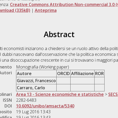
enza:
Creative Commons Attribution Non-commercial 3.0 (
wnload (335kB)
|
Anteprima
Abstract
ti economisti iniziarono a chiedersi se un ruolo attivo della poli
 I dubbi nascevano dall'osservazione che la politica economica s
i una disoccupazione crescente in cui si trovavano i maggiori paes
umento
Monografia (Working paper)
Autori
Autore
ORCID
Affiliazione
ROR
Giavazzi, Francesco
Carraro, Carlo
plinari
Area 13 - Scienze economiche e statistiche
>
SECS
ISSN
2282-6483
DOI
10.6092/unibo/amsacta/5340
posito
19 Lug 2016 13:43
difica
19 Lug 2016 13:43