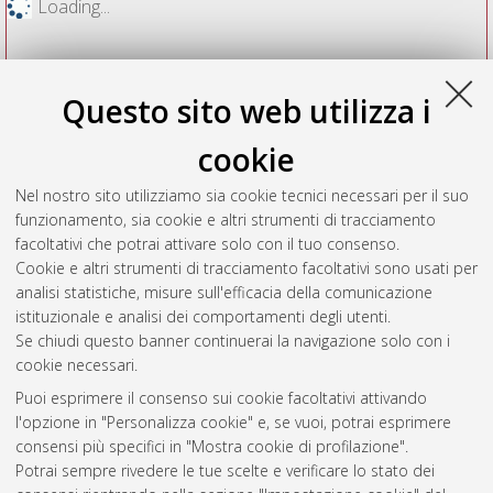
Loading...
Questo sito web utilizza i
cookie
Nel nostro sito utilizziamo sia cookie tecnici necessari per il suo
funzionamento, sia cookie e altri strumenti di tracciamento
facoltativi che potrai attivare solo con il tuo consenso.
Cookie e altri strumenti di tracciamento facoltativi sono usati per
Vedi altre statistiche
analisi statistiche, misure sull'efficacia della comunicazione
istituzionale e analisi dei comportamenti degli utenti.
Gestione del documento:
Se chiudi questo banner continuerai la navigazione solo con i
cookie necessari.
Puoi esprimere il consenso sui cookie facoltativi attivando
AMS Acta
l'opzione in "Personalizza cookie" e, se vuoi, potrai esprimere
ISSN: 2038-7954
Atom
consensi più specifici in "Mostra cookie di profilazione".
re3data.org -
Potrai sempre rivedere le tue scelte e verificare lo stato dei
doi.org/10.17616/R3P19R