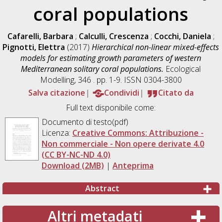
coral populations
Cafarelli, Barbara
;
Calculli, Crescenza
;
Cocchi, Daniela
;
Pignotti, Elettra
(2017)
Hierarchical non-linear mixed-effects
models for estimating growth parameters of western
Mediterranean solitary coral populations.
Ecological
Modelling, 346 . pp. 1-9. ISSN 0304-3800
Salva citazione
Condividi
Citato da
Full text disponibile come:
Documento di testo(pdf)
Licenza:
Creative Commons: Attribuzione -
Non commerciale - Non opere derivate 4.0
(CC BY-NC-ND 4.0)
Download (2MB)
|
Anteprima
Abstract
Altri metadati