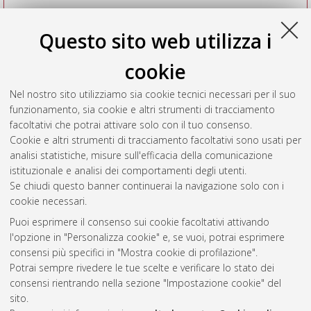
Questo sito web utilizza i
cookie
Nel nostro sito utilizziamo sia cookie tecnici necessari per il suo
funzionamento, sia cookie e altri strumenti di tracciamento
facoltativi che potrai attivare solo con il tuo consenso.
Cookie e altri strumenti di tracciamento facoltativi sono usati per
Vedi altre statistiche
analisi statistiche, misure sull'efficacia della comunicazione
istituzionale e analisi dei comportamenti degli utenti.
Gestione del documento:
Se chiudi questo banner continuerai la navigazione solo con i
cookie necessari.
Puoi esprimere il consenso sui cookie facoltativi attivando
AMS Acta
l'opzione in "Personalizza cookie" e, se vuoi, potrai esprimere
ISSN: 2038-7954
Atom
consensi più specifici in "Mostra cookie di profilazione".
re3data.org -
Potrai sempre rivedere le tue scelte e verificare lo stato dei
doi.org/10.17616/R3P19R
consensi rientrando nella sezione "Impostazione cookie" del
Rss
Servizio implementato e
1.0
sito.
gestito da
AlmaDL