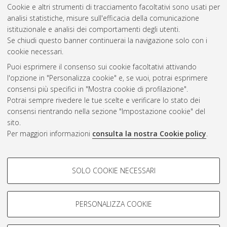
Cookie e altri strumenti di tracciamento facoltativi sono usati per
Vedi altre statistiche
analisi statistiche, misure sull'efficacia della comunicazione
istituzionale e analisi dei comportamenti degli utenti.
Gestione del documento:
Se chiudi questo banner continuerai la navigazione solo con i
cookie necessari.
Puoi esprimere il consenso sui cookie facoltativi attivando
AMS Acta
l'opzione in "Personalizza cookie" e, se vuoi, potrai esprimere
ISSN: 2038-7954
Atom
consensi più specifici in "Mostra cookie di profilazione".
re3data.org -
Potrai sempre rivedere le tue scelte e verificare lo stato dei
doi.org/10.17616/R3P19R
consensi rientrando nella sezione "Impostazione cookie" del
Rss
Servizio implementato e
1.0
sito.
gestito da
AlmaDL
Per maggiori informazioni
consulta la nostra Cookie policy
.
Impostazioni Cookie
Rss
Informativa sulla privacy
2.0
COOKIE DI PROFILAZIONE -
Condizioni d'uso del sito
SOLO COOKIE NECESSARI
FACOLTATIVI
Mission e policies del
repository
Si tratta di cookie utilizzati per analizzare le caratteristiche della
navigazione degli utenti, creare profili in base al loro comportamento
PERSONALIZZA COOKIE
sul sito, per analisi di marketing.
Mostra cookie di profilazione