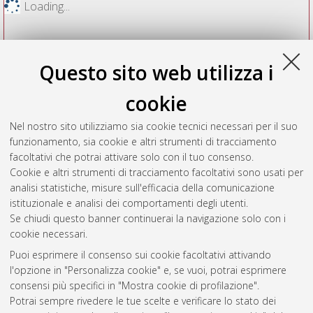
Loading...
Questo sito web utilizza i
cookie
Nel nostro sito utilizziamo sia cookie tecnici necessari per il suo
funzionamento, sia cookie e altri strumenti di tracciamento
facoltativi che potrai attivare solo con il tuo consenso.
Cookie e altri strumenti di tracciamento facoltativi sono usati per
Vedi altre statistiche
analisi statistiche, misure sull'efficacia della comunicazione
istituzionale e analisi dei comportamenti degli utenti.
Gestione del documento:
Se chiudi questo banner continuerai la navigazione solo con i
cookie necessari.
Puoi esprimere il consenso sui cookie facoltativi attivando
AMS Acta
l'opzione in "Personalizza cookie" e, se vuoi, potrai esprimere
ISSN: 2038-7954
Atom
consensi più specifici in "Mostra cookie di profilazione".
re3data.org -
Potrai sempre rivedere le tue scelte e verificare lo stato dei
doi.org/10.17616/R3P19R