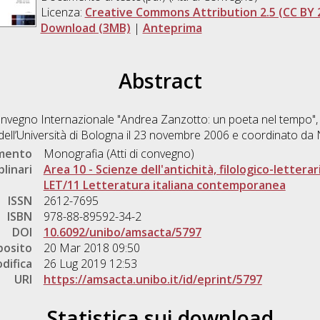
Licenza:
Creative Commons Attribution 2.5 (CC BY 2
Download (3MB)
|
Anteprima
Abstract
 Convegno Internazionale "Andrea Zanzotto: un poeta nel tempo", 
a dell’Università di Bologna il 23 novembre 2006 e coordinato da 
umento
Monografia (Atti di convegno)
plinari
Area 10 - Scienze dell'antichità, filologico-letterar
LET/11 Letteratura italiana contemporanea
ISSN
2612-7695
ISBN
978-88-89592-34-2
DOI
10.6092/unibo/amsacta/5797
posito
20 Mar 2018 09:50
difica
26 Lug 2019 12:53
URI
https://amsacta.unibo.it/id/eprint/5797
Statistica sui download