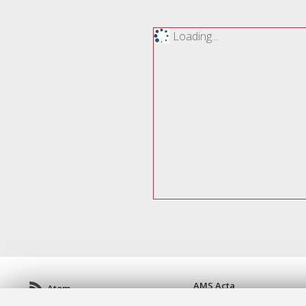
Loading...
AMS Acta
Atom
ISSN: 2038-7954