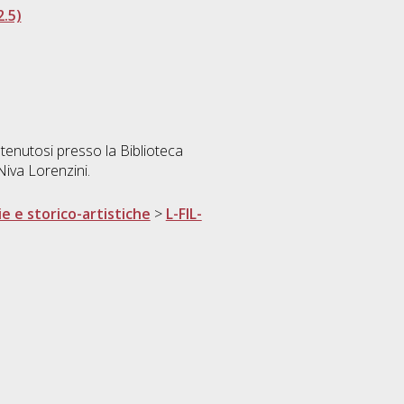
.5)
tenutosi presso la Biblioteca
Niva Lorenzini.
ie e storico-artistiche
>
L-FIL-