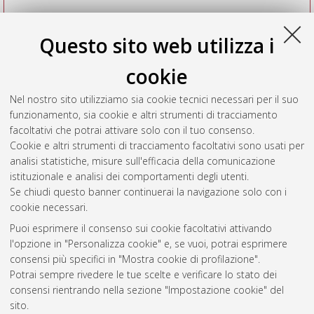
Questo sito web utilizza i
cookie
Nel nostro sito utilizziamo sia cookie tecnici necessari per il suo
funzionamento, sia cookie e altri strumenti di tracciamento
facoltativi che potrai attivare solo con il tuo consenso.
Cookie e altri strumenti di tracciamento facoltativi sono usati per
Vedi altre statistiche
analisi statistiche, misure sull'efficacia della comunicazione
istituzionale e analisi dei comportamenti degli utenti.
Gestione del documento:
Se chiudi questo banner continuerai la navigazione solo con i
cookie necessari.
Puoi esprimere il consenso sui cookie facoltativi attivando
AMS Acta
l'opzione in "Personalizza cookie" e, se vuoi, potrai esprimere
ISSN: 2038-7954
Atom
consensi più specifici in "Mostra cookie di profilazione".
re3data.org -
Potrai sempre rivedere le tue scelte e verificare lo stato dei
doi.org/10.17616/R3P19R
consensi rientrando nella sezione "Impostazione cookie" del
Rss
Servizio implementato e
1.0
sito.
gestito da
AlmaDL