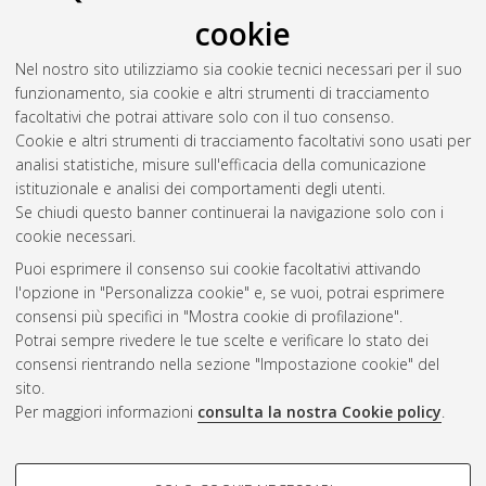
cookie
Nel nostro sito utilizziamo sia cookie tecnici necessari per il suo
funzionamento, sia cookie e altri strumenti di tracciamento
facoltativi che potrai attivare solo con il tuo consenso.
Cookie e altri strumenti di tracciamento facoltativi sono usati per
Vedi altre statistiche
analisi statistiche, misure sull'efficacia della comunicazione
istituzionale e analisi dei comportamenti degli utenti.
Gestione del documento:
Se chiudi questo banner continuerai la navigazione solo con i
cookie necessari.
Puoi esprimere il consenso sui cookie facoltativi attivando
AMS Acta
l'opzione in "Personalizza cookie" e, se vuoi, potrai esprimere
ISSN: 2038-7954
Atom
consensi più specifici in "Mostra cookie di profilazione".
re3data.org -
Potrai sempre rivedere le tue scelte e verificare lo stato dei
doi.org/10.17616/R3P19R
consensi rientrando nella sezione "Impostazione cookie" del
Rss
Servizio implementato e
1.0
sito.
gestito da
AlmaDL
Per maggiori informazioni
consulta la nostra Cookie policy
.
Impostazioni Cookie
Rss
Informativa sulla privacy
2.0
COOKIE DI PROFILAZIONE -
Condizioni d'uso del sito