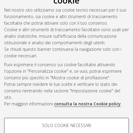
cookie
Nel nostro sito utilizziamo sia cookie tecnici necessari per il suo
funzionamento, sia cookie e altri strumenti di tracciamento
facoltativi che potrai attivare solo con il tuo consenso.
Cookie e altri strumenti di tracciamento facoltativi sono usati per
Vedi altre statistiche
analisi statistiche, misure sull'efficacia della comunicazione
istituzionale e analisi dei comportamenti degli utenti.
Gestione del documento:
Se chiudi questo banner continuerai la navigazione solo con i
cookie necessari.
Puoi esprimere il consenso sui cookie facoltativi attivando
AMS Acta
l'opzione in "Personalizza cookie" e, se vuoi, potrai esprimere
ISSN: 2038-7954
Atom
consensi più specifici in "Mostra cookie di profilazione".
re3data.org -
Potrai sempre rivedere le tue scelte e verificare lo stato dei
doi.org/10.17616/R3P19R
consensi rientrando nella sezione "Impostazione cookie" del
Rss
Servizio implementato e
1.0
sito.
gestito da
AlmaDL
Per maggiori informazioni
consulta la nostra Cookie policy
.
Impostazioni Cookie
Rss
Informativa sulla privacy
2.0
COOKIE DI PROFILAZIONE -
Condizioni d'uso del sito
SOLO COOKIE NECESSARI
FACOLTATIVI
Mission e policies del