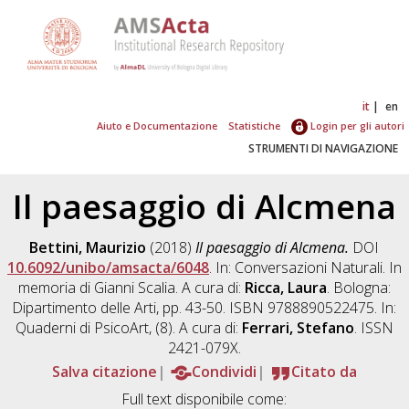
it
en
Aiuto e Documentazione
Statistiche
Login per gli autori
STRUMENTI DI NAVIGAZIONE
Il paesaggio di Alcmena
Bettini, Maurizio
(2018)
Il paesaggio di Alcmena.
DOI
10.6092/unibo/amsacta/6048
. In: Conversazioni Naturali. In
memoria di Gianni Scalia. A cura di:
Ricca, Laura
. Bologna:
Dipartimento delle Arti, pp. 43-50. ISBN 9788890522475. In:
Quaderni di PsicoArt, (8). A cura di:
Ferrari, Stefano
. ISSN
2421-079X.
Salva citazione
Condividi
Citato da
Full text disponibile come: