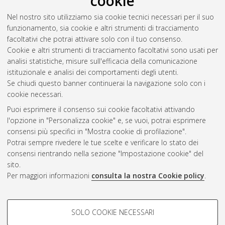
cookie
Nel nostro sito utilizziamo sia cookie tecnici necessari per il suo
funzionamento, sia cookie e altri strumenti di tracciamento
facoltativi che potrai attivare solo con il tuo consenso.
Cookie e altri strumenti di tracciamento facoltativi sono usati per
Vedi altre statistiche
analisi statistiche, misure sull'efficacia della comunicazione
istituzionale e analisi dei comportamenti degli utenti.
Gestione del documento:
Se chiudi questo banner continuerai la navigazione solo con i
cookie necessari.
Puoi esprimere il consenso sui cookie facoltativi attivando
AMS Acta
l'opzione in "Personalizza cookie" e, se vuoi, potrai esprimere
ISSN: 2038-7954
Atom
consensi più specifici in "Mostra cookie di profilazione".
re3data.org -
Potrai sempre rivedere le tue scelte e verificare lo stato dei
doi.org/10.17616/R3P19R
consensi rientrando nella sezione "Impostazione cookie" del
Rss
Servizio implementato e
1.0
sito.
gestito da
AlmaDL
Per maggiori informazioni
consulta la nostra Cookie policy
.
Impostazioni Cookie
Rss
Informativa sulla privacy
2.0
COOKIE DI PROFILAZIONE -
Condizioni d'uso del sito
SOLO COOKIE NECESSARI
FACOLTATIVI
Mission e policies del