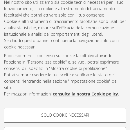
Nel nostro sito utilizziamo sia cookie tecnici necessari per il suo
funzionamento, sia cookie e altri strumenti di tracciamento
facoltativi che potrai attivare solo con il tuo consenso.
Cookie e altri strumenti di tracciamento facoltativi sono usati per
Vedi altre statistiche
analisi statistiche, misure sull'efficacia della comunicazione
istituzionale e analisi dei comportamenti degli utenti.
Gestione del documento:
Se chiudi questo banner continuerai la navigazione solo con i
cookie necessari.
Puoi esprimere il consenso sui cookie facoltativi attivando
AMS Acta
l'opzione in "Personalizza cookie" e, se vuoi, potrai esprimere
ISSN: 2038-7954
Atom
consensi più specifici in "Mostra cookie di profilazione".
re3data.org -
Potrai sempre rivedere le tue scelte e verificare lo stato dei
doi.org/10.17616/R3P19R
consensi rientrando nella sezione "Impostazione cookie" del
Rss
Servizio implementato e
1.0
sito.
gestito da
AlmaDL
Per maggiori informazioni
consulta la nostra Cookie policy
.
Impostazioni Cookie
Rss
Informativa sulla privacy
2.0
COOKIE DI PROFILAZIONE -
Condizioni d'uso del sito
SOLO COOKIE NECESSARI
FACOLTATIVI
Mission e policies del
repository
Si tratta di cookie utilizzati per analizzare le caratteristiche della