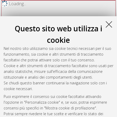
Loading...
Questo sito web utilizza i
cookie
Nel nostro sito utilizziamo sia cookie tecnici necessari per il suo
funzionamento, sia cookie e altri strumenti di tracciamento
facoltativi che potrai attivare solo con il tuo consenso.
Cookie e altri strumenti di tracciamento facoltativi sono usati per
Vedi altre statistiche
analisi statistiche, misure sull'efficacia della comunicazione
istituzionale e analisi dei comportamenti degli utenti.
Gestione del documento:
Se chiudi questo banner continuerai la navigazione solo con i
cookie necessari.
Puoi esprimere il consenso sui cookie facoltativi attivando
AMS Acta
l'opzione in "Personalizza cookie" e, se vuoi, potrai esprimere
ISSN: 2038-7954
Atom
consensi più specifici in "Mostra cookie di profilazione".
re3data.org -
Potrai sempre rivedere le tue scelte e verificare lo stato dei
doi.org/10.17616/R3P19R